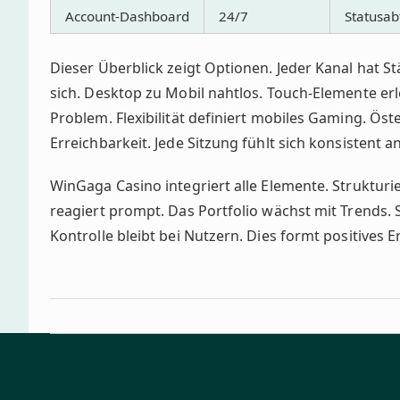
Account-Dashboard
24/7
Statusab
Dieser Überblick zeigt Optionen. Jeder Kanal hat S
sich. Desktop zu Mobil nahtlos. Touch-Elemente erle
Problem. Flexibilität definiert mobiles Gaming. Ös
Erreichbarkeit. Jede Sitzung fühlt sich konsistent an
WinGaga Casino integriert alle Elemente. Strukturie
reagiert prompt. Das Portfolio wächst mit Trends. 
Kontrolle bleibt bei Nutzern. Dies formt positives 