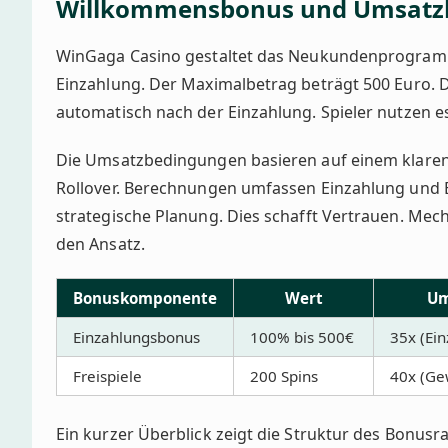
Willkommensbonus und Umsatz
WinGaga Casino gestaltet das Neukundenprogramm a
Einzahlung. Der Maximalbetrag beträgt 500 Euro. D
automatisch nach der Einzahlung. Spieler nutzen es 
Die Umsatzbedingungen basieren auf einem klaren
Rollover. Berechnungen umfassen Einzahlung und Bon
strategische Planung. Dies schafft Vertrauen. Mec
den Ansatz.
Bonuskomponente
Wert
Um
Einzahlungsbonus
100% bis 500€
35x (Ei
Freispiele
200 Spins
40x (Ge
Ein kurzer Überblick zeigt die Struktur des Bonusr