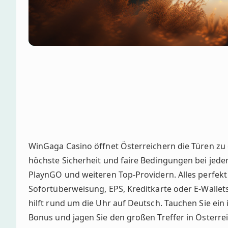
WinGaga Casino öffnet Österreichern die Türen zu 
höchste Sicherheit und faire Bedingungen bei jedem
PlaynGO und weiteren Top-Providern. Alles perfekt
Sofortüberweisung, EPS, Kreditkarte oder E-Wallets
hilft rund um die Uhr auf Deutsch. Tauchen Sie ein
Bonus und jagen Sie den großen Treffer in Österre