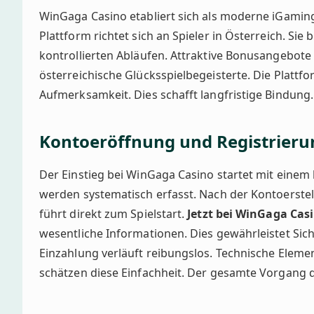
WinGaga Casino etabliert sich als moderne iGamin
Plattform richtet sich an Spieler in Österreich. Si
kontrollierten Abläufen. Attraktive Bonusangebote
österreichische Glücksspielbegeisterte. Die Plattfor
Aufmerksamkeit. Dies schafft langfristige Bindung.
Kontoeröffnung und Registrier
Der Einstieg bei WinGaga Casino startet mit einem 
werden systematisch erfasst. Nach der Kontoerstellu
führt direkt zum Spielstart.
Jetzt bei WinGaga Cas
wesentliche Informationen. Dies gewährleistet Sic
Einzahlung verläuft reibungslos. Technische Elemen
schätzen diese Einfachheit. Der gesamte Vorgang da