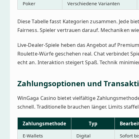
Poker
Verschiedene Varianten
Diese Tabelle fasst Kategorien zusammen. Jede bie
Fairness. Spieler vertrauen darauf. Mechaniken wiede
Live-Dealer-Spiele heben das Angebot auf Premium-N
Roulette-Würfe geschehen real. Chat verbindet Spi
echt an. Interaktion steigert Spaß. Technik minimi
Zahlungsoptionen und Transakt
WinGaga Casino bietet vielfältige Zahlungsmethod
schnell. Traditionelle brauchen länger. Limits staf
Zahlungsmethode
Typ
Bearbei
E-Wallets
Digital
Sofort b