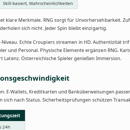
Skill-basiert, Wahrscheinlichkeiten
tet klare Merkmale. RNG sorgt für Unvorhersehbarkeit. Zuf
rholen sich nicht. Jeder Spin bleibt einzigartig.
iveau. Echte Croupiers streamen in HD. Authentizität trifft
eler und Personal. Physische Elemente ergänzen RNG. Karte
ert Latenz. Österreichische Spieler genießen Immersion.
ionsgeschwindigkeit
en. E-Wallets, Kreditkarten und Banküberweisungen passen
feln sich nach Status. Sicherheitsprüfungen schützen Trans
tungszeit
is 24h