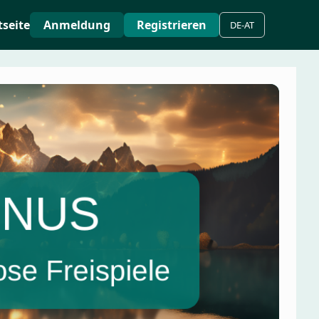
tseite
Anmeldung
Registrieren
DE-AT