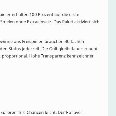
ler erhalten 100 Prozent auf die erste
ielen ohne Extraeinsatz. Das Paket aktiviert sich
winne aus Freispielen brauchen 40-fachen
en Status jederzeit. Die Gültigkeitsdauer erlaubt
lt proportional. Hohe Transparenz kennzeichnet
ulieren ihre Chancen leicht. Der Rollover-