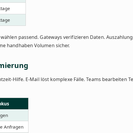
ktage
ktage
er wählen passend. Gateways verifizieren Daten. Auszahlun
teme handhaben Volumen sicher.
imierung
tzeit-Hilfe. E-Mail löst komplexe Fälle. Teams bearbeiten T
okus
agen
e Anfragen