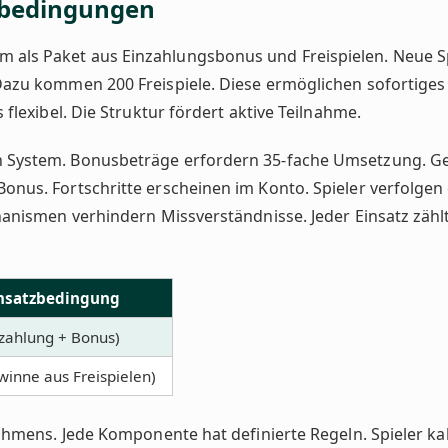
bedingungen
ls Paket aus Einzahlungsbonus und Freispielen. Neue Spie
azu kommen 200 Freispiele. Diese ermöglichen sofortiges Sp
flexibel. Die Struktur fördert aktive Teilnahme.
 System. Bonusbeträge erfordern 35-fache Umsetzung. Ge
us. Fortschritte erscheinen im Konto. Spieler verfolgen d
hanismen verhindern Missverständnisse. Jeder Einsatz zäh
satzbedingung
nzahlung + Bonus)
winne aus Freispielen)
ahmens. Jede Komponente hat definierte Regeln. Spieler kalk