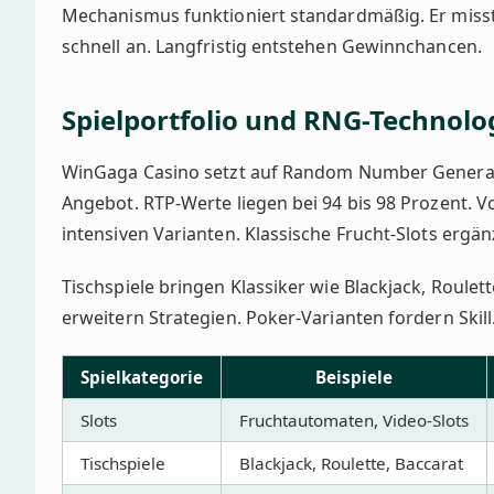
Mechanismus funktioniert standardmäßig. Er misst 
schnell an. Langfristig entstehen Gewinnchancen.
Spielportfolio und RNG-Technolo
WinGaga Casino setzt auf Random Number Generator-
Angebot. RTP-Werte liegen bei 94 bis 98 Prozent. Vol
intensiven Varianten. Klassische Frucht-Slots erg
Tischspiele bringen Klassiker wie Blackjack, Roule
erweitern Strategien. Poker-Varianten fordern Skill.
Spielkategorie
Beispiele
Slots
Fruchtautomaten, Video-Slots
Tischspiele
Blackjack, Roulette, Baccarat