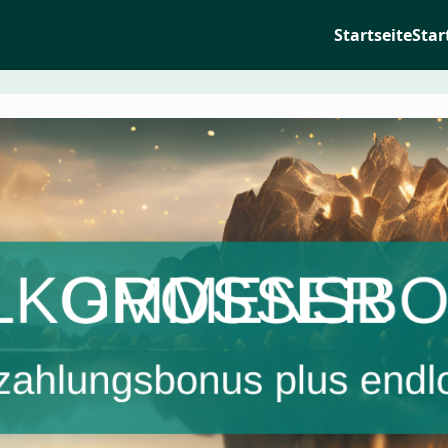
Startseite
Star