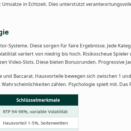
Umsätze in Echtzeit. Dies unterstützt verantwortungsvolle
gie
Systeme. Diese sorgen für faire Ergebnisse. Jede Kategor
atilität variiert von niedrig bis hoch. Risikoscheue Spiele
änzen Video-Slots. Diese bieten Bonusrunden. Progressive 
tte und Baccarat. Hausvorteile bewegen sich zwischen 1 un
 Wahrscheinlichkeiten zählen. Psychologie spielt mit. Das P
Schlüsselmerkmale
RTP 94-98%, variable Volatilität
Hausvorteil 1-5%, Seitenwetten